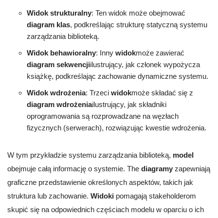
Widok strukturalny
: Ten widok może obejmować
diagram klas
, podkreślając strukturę statyczną systemu
zarządzania biblioteką.
Widok behawioralny
: Inny
widok
może zawierać
diagram sekwencji
ilustrujący, jak członek wypożycza
książkę, podkreślając zachowanie dynamiczne systemu.
Widok wdrożenia
: Trzeci
widok
może składać się z
diagram wdrożenia
ilustrujący, jak składniki
oprogramowania są rozprowadzane na węzłach
fizycznych (serwerach), rozwiązując kwestie wdrożenia.
W tym przykładzie systemu zarządzania biblioteką,
model
obejmuje całą informację o systemie. The
diagramy
zapewniają
graficzne przedstawienie określonych aspektów, takich jak
struktura lub zachowanie.
Widoki
pomagają stakeholderom
skupić się na odpowiednich częściach modelu w oparciu o ich