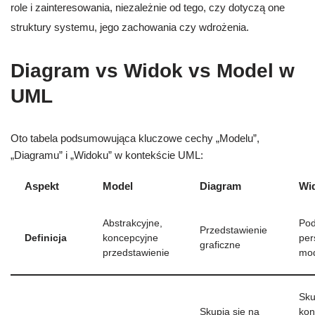
role i zainteresowania, niezależnie od tego, czy dotyczą one
struktury systemu, jego zachowania czy wdrożenia.
Diagram vs Widok vs Model w
UML
Oto tabela podsumowująca kluczowe cechy „Modelu”,
„Diagramu” i „Widoku” w kontekście UML:
Aspekt
Model
Diagram
Wi
Abstrakcyjne,
Pod
Przedstawienie
Definicja
koncepcyjne
per
graficzne
przedstawienie
mo
Sku
Skupia się na
kon