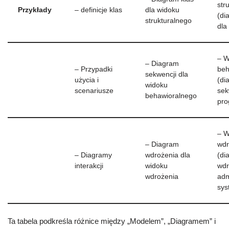
str
Przykłady
– definicje klas
dla widoku
(di
strukturalnego
dla
– W
– Diagram
– Przypadki
beh
sekwencji dla
użycia i
(di
widoku
scenariusze
sek
behawioralnego
pro
– W
– Diagram
wdr
– Diagramy
wdrożenia dla
(di
interakcji
widoku
wdr
wdrożenia
adm
sy
Ta tabela podkreśla różnice między „Modelem”, „Diagramem” i