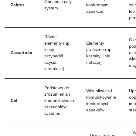
Obejmuje cały
Zakres
konkretnym
zai
system
aspekcie
lub
per
Różne
Okr
elementy (np.
Elementy
pod
klasy,
graficzne (np.
Zawartość
ele
przypadki
kształty, linie,
wid
użycia,
notacje)
di
interakcje)
Podstawa do
Wizualizacja i
Upr
zrozumienia i
komunikowanie
dop
Cel
komunikowania
konkretnych
inf
szczegółów
aspektów
sta
systemu
– W
– Diagram klas