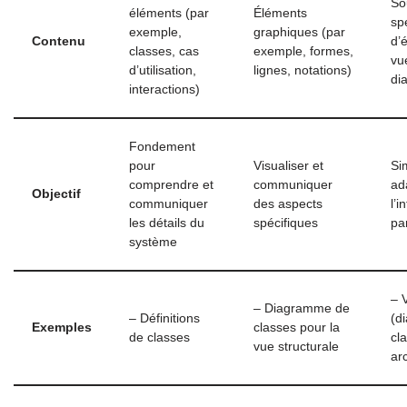
So
éléments (par
Éléments
sp
exemple,
graphiques (par
Contenu
d’
classes, cas
exemple, formes,
vu
d’utilisation,
lignes, notations)
di
interactions)
Fondement
pour
Visualiser et
Sim
comprendre et
communiquer
ad
Objectif
communiquer
des aspects
l’
les détails du
spécifiques
pa
système
– 
– Diagramme de
– Définitions
(d
Exemples
classes pour la
de classes
cl
vue structurale
ar