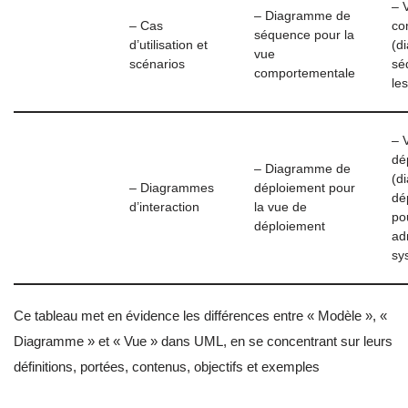
– 
– Diagramme de
– Cas
co
séquence pour la
d’utilisation et
(d
vue
scénarios
sé
comportementale
le
– 
dé
– Diagramme de
(d
– Diagrammes
déploiement pour
dé
d’interaction
la vue de
po
déploiement
ad
sy
Ce tableau met en évidence les différences entre « Modèle », «
Diagramme » et « Vue » dans UML, en se concentrant sur leurs
définitions, portées, contenus, objectifs et exemples