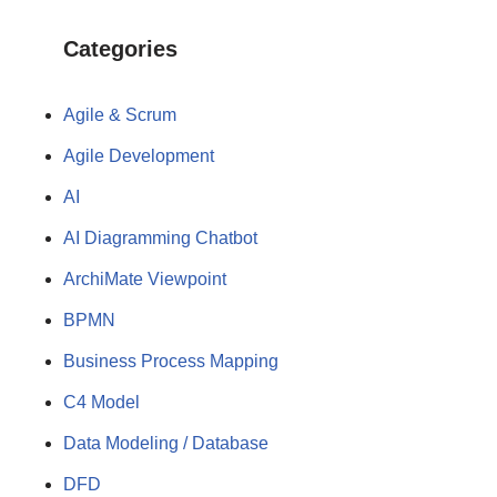
Categories
Agile & Scrum
Agile Development
AI
AI Diagramming Chatbot
ArchiMate Viewpoint
BPMN
Business Process Mapping
C4 Model
Data Modeling / Database
DFD