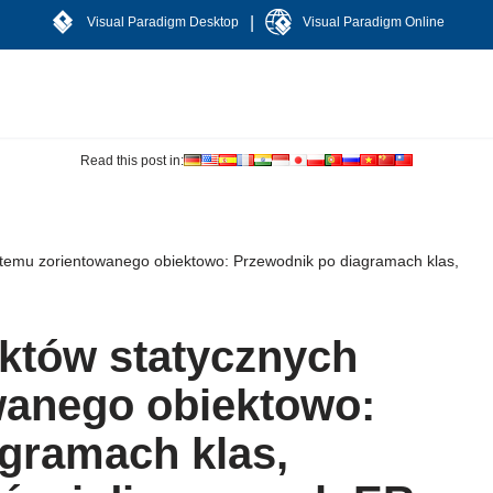
|
Visual Paradigm Desktop
Visual Paradigm Online
Read this post in:
temu zorientowanego obiektowo: Przewodnik po diagramach klas,
któw statycznych
wanego obiektowo:
gramach klas,