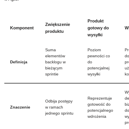
Produkt
Zwiększenie
Komponent
gotowy do
W
produktu
wysyłki
Suma
Poziom
Pr
elementów
pewności co
do
Definicja
backlogu w
do
pr
bieżącym
potencjalnej
uż
sprintie
wysyłki
k
W
Reprezentuje
de
Odbija postępy
gotowość do
bi
Znaczenie
w ramach
potencjalnego
do
jednego sprintu
wdrożenia
wy
pr