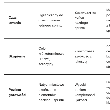
Mo
Zazwyczaj na
Ograniczony do
po
Czas
końcu
czasu trwania
ni
trwania
każdego
jednego sprintu
z
sprintu
sp
Zg
Cele
Zrównoważa
ce
krótkoterminowe
Skupienie
szybkość z
bi
i rozwój
jakością
ce
iteracyjny
st
G
Natychmiastowe
Wysoki
wy
Poziom
ukończenie
poziom
op
gotowości
elementów
kompletności
de
backlogu sprintu
i jakości
bi