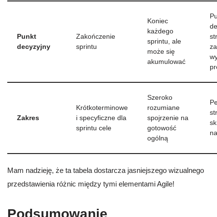
Pu
Koniec
de
każdego
Punkt
Zakończenie
st
sprintu, ale
decyzyjny
sprintu
za
może się
wy
akumulować
pr
Szeroko
Pe
Krótkoterminowe
rozumiane
st
Zakres
i specyficzne dla
spojrzenie na
sk
sprintu cele
gotowość
na
ogólną
Mam nadzieję, że ta tabela dostarcza jasniejszego wizualnego
przedstawienia różnic między tymi elementami Agile!
Podsumowanie