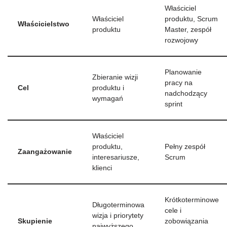
Właściciel
Właściciel
produktu, Scrum
Właścicielstwo
produktu
Master, zespół
rozwojowy
Planowanie
Zbieranie wizji
pracy na
Cel
produktu i
nadchodzący
wymagań
sprint
Właściciel
produktu,
Pełny zespół
Zaangażowanie
interesariusze,
Scrum
klienci
Krótkoterminowe
Długoterminowa
cele i
wizja i priorytety
Skupienie
zobowiązania
najwyższego