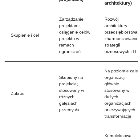
architektury)
Zarządzanie
Rozwój
projektami;
architektury
osiąganie celów
przedsiębiorstwa 
Skupienie i cel
projektu w
zharmonizowani
ramach
strategii
ograniczeń
biznesowych i IT
Na poziomie całe
Skupiony na
organizacji;
projekcie;
głównie
stosowany w
stosowany w
Zakres
różnych
dużych
gałęziach
organizacjach
przemysłu
przeżywających
transformację
Kompleksowa