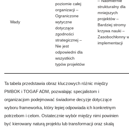
– Nadmiernie
poziomie całej
strukturalny dla
organizacji –
mniejszych
Ograniczone
projektów –
Wady
wytyczne
Bardziej stromy
dotyczące
krzywa nauki –
zgodności
Zasobochłonny 
strategicznej –
implementacji
Nie jest
odpowiedni dla
wszystkich
typów projektów
Ta tabela przedstawia obraz kluczowych różnic między
PMBOK i TOGAF ADM, pozwalając specjalistom i
organizacjom podejmować świadome decyzje dotyczące
wyboru frameworka, który lepiej odpowiada ich konkretnym
potrzebom i celom. Ostatecznie wybór między nimi powinien
być kierowany naturą projektu lub transformacji oraz skalą