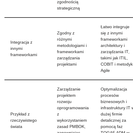
zgodnością
strategiczną
Łatwo integruje
Zgodny z
się z innymi
różnymi
frameworkami
Integracja z
metodologiami i
architektury i
innymi
frameworkami
zarządzania IT,
frameworkami
zarządzania
takimi jak ITIL,
projektami
COBIT i metodyk
Agile
Zarządzanie
Optymalizacja
projektem
procesów
rozwoju
biznesowych i
oprogramowania
infrastruktury IT 
Przykład z
z
dużej firmie
rzeczywistego
wykorzystaniem
detalicznej za
świata
zasad PMBOK,
pomocą faz
zapewniając
TOGAF ADM w