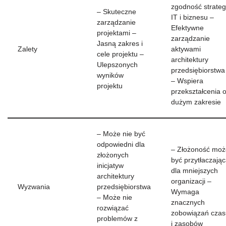
zgodność strategi
– Skuteczne
IT i biznesu –
zarządzanie
Efektywne
projektami –
zarządzanie
Jasną zakres i
Zalety
aktywami
cele projektu –
architektury
Ulepszonych
przedsiębiorstwa
wyników
– Wspiera
projektu
przekształcenia 
dużym zakresie
– Może nie być
odpowiedni dla
– Złożoność moż
złożonych
być przytłaczają
inicjatyw
dla mniejszych
architektury
organizacji –
Wyzwania
przedsiębiorstwa
Wymaga
– Może nie
znacznych
rozwiązać
zobowiązań czas
problemów z
i zasobów