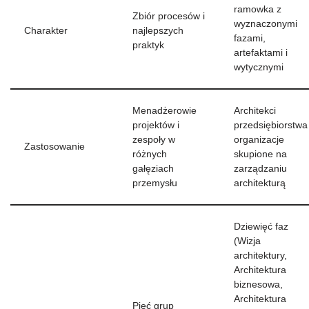
ramowka z
Zbiór procesów i
wyznaczonymi
Charakter
najlepszych
fazami,
praktyk
artefaktami i
wytycznymi
Menadżerowie
Architekci
projektów i
przedsiębiorstwa 
zespoły w
organizacje
Zastosowanie
różnych
skupione na
gałęziach
zarządzaniu
przemysłu
architekturą
Dziewięć faz
(Wizja
architektury,
Architektura
biznesowa,
Architektura
Pięć grup