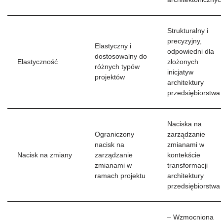
Strukturalny i
precyzyjny,
Elastyczny i
odpowiedni dla
dostosowalny do
Elastyczność
złożonych
różnych typów
inicjatyw
projektów
architektury
przedsiębiorstwa
Naciska na
Ograniczony
zarządzanie
nacisk na
zmianami w
Nacisk na zmiany
zarządzanie
kontekście
zmianami w
transformacji
ramach projektu
architektury
przedsiębiorstwa
– Wzmocniona