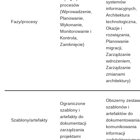
systemów
procesów
informacyjnych,
(Wprowadzenie,
Architektura
Planowanie,
Fazy/procesy
technologiczna,
Wykonanie,
Okazje i
Monitorowanie i
rozwiązania,
Kontrola,
Planowanie
Zamknięcie)
migracji,
Zarządzanie
wdrożeniem,
Zarządzanie
zmianami
architektury)
Obszerny zestaw
Ograniczone
szablonów i
szablony i
artefaktów do
artefakty do
Szablony/artefakty
dokumentowania 
dokumentacji
komunikowania
zarządzania
informacji
projektami
architektoniczny