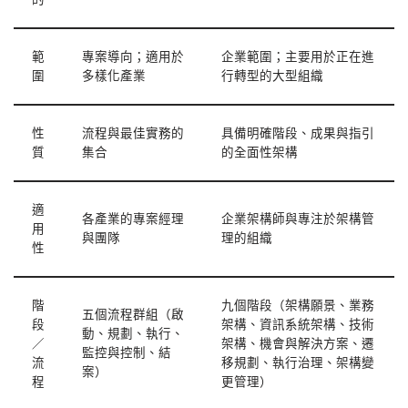
範
專案導向；適用於
企業範圍；主要用於正在進
圍
多樣化產業
行轉型的大型組織
性
流程與最佳實務的
具備明確階段、成果與指引
質
集合
的全面性架構
適
各產業的專案經理
企業架構師與專注於架構管
用
與團隊
理的組織
性
階
九個階段（架構願景、業務
五個流程群組（啟
段
架構、資訊系統架構、技術
動、規劃、執行、
／
架構、機會與解決方案、遷
監控與控制、結
流
移規劃、執行治理、架構變
案）
程
更管理）