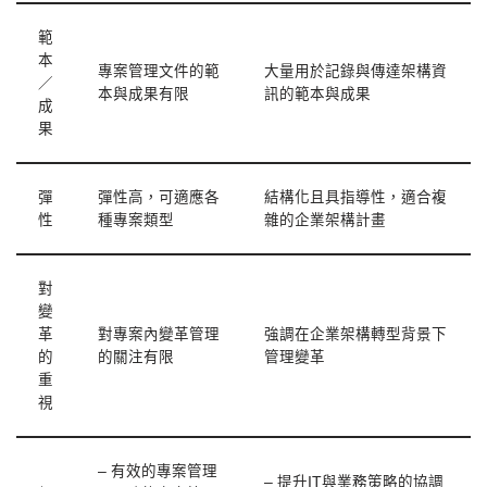
範
本
專案管理文件的範
大量用於記錄與傳達架構資
／
本與成果有限
訊的範本與成果
成
果
彈
彈性高，可適應各
結構化且具指導性，適合複
性
種專案類型
雜的企業架構計畫
對
變
革
對專案內變革管理
強調在企業架構轉型背景下
的
的關注有限
管理變革
重
視
– 有效的專案管理
– 提升IT與業務策略的協調