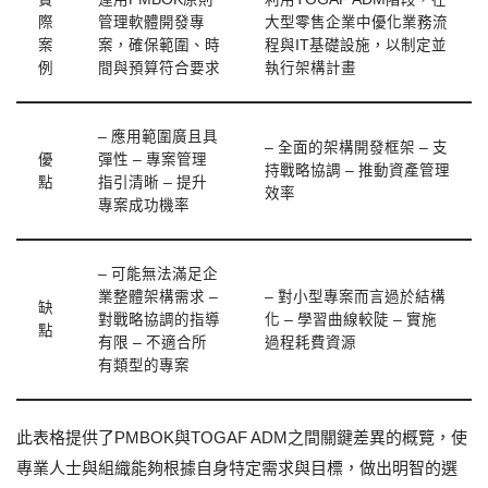
際
管理軟體開發專
大型零售企業中優化業務流
案
案，確保範圍、時
程與IT基礎設施，以制定並
例
間與預算符合要求
執行架構計畫
– 應用範圍廣且具
– 全面的架構開發框架 – 支
優
彈性 – 專案管理
持戰略協調 – 推動資產管理
點
指引清晰 – 提升
效率
專案成功機率
– 可能無法滿足企
業整體架構需求 –
– 對小型專案而言過於結構
缺
對戰略協調的指導
化 – 學習曲線較陡 – 實施
點
有限 – 不適合所
過程耗費資源
有類型的專案
此表格提供了PMBOK與TOGAF ADM之間關鍵差異的概覽，使
專業人士與組織能夠根據自身特定需求與目標，做出明智的選