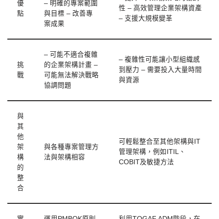
優
– 明確的專案範圍
性 – 高效管理企業架構資產
點
與目標 – 改善專
– 支援大規模變革
案成果
– 可能不適合複雜
– 複雜性可能讓小型組織感
挑
的企業架構計畫 –
到壓力 – 需要投入大量時間
戰
可能無法解決戰略
與資源
協調問題
與
其
他
可輕鬆整合至其他架構與IT
架
與各種專案管理方
管理架構，例如ITIL、
構
法與架構相容
COBIT及敏捷方法
的
整
合
實
運用PMBOK原則
利用TOGAF ADM階段，在