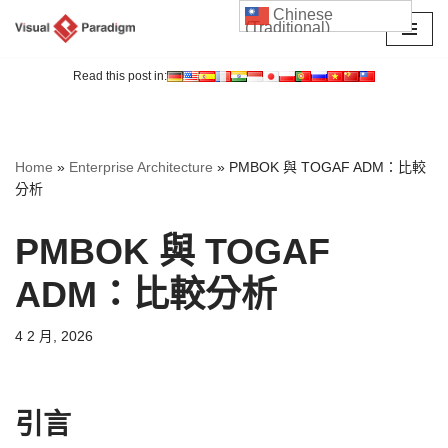
Chinese
(Traditional)
Skip
to
Read this post in:
content
Home
»
Enterprise Architecture
»
PMBOK 與 TOGAF ADM：比較
分析
PMBOK 與 TOGAF
ADM：比較分析
4 2 月, 2026
引言