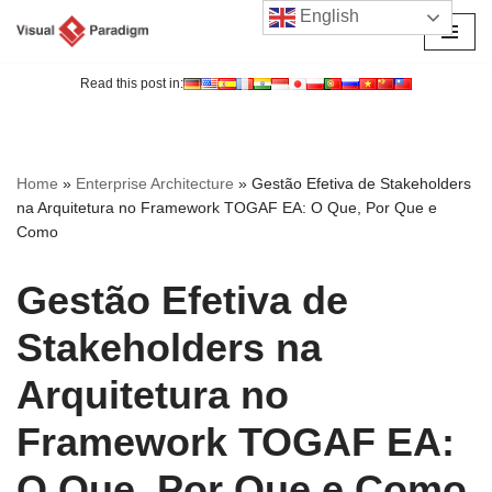
English
Avançar
para
Read this post in:
o
conteúdo
Home
»
Enterprise Architecture
»
Gestão Efetiva de Stakeholders
na Arquitetura no Framework TOGAF EA: O Que, Por Que e
Como
Gestão Efetiva de
Stakeholders na
Arquitetura no
Framework TOGAF EA:
O Que, Por Que e Como