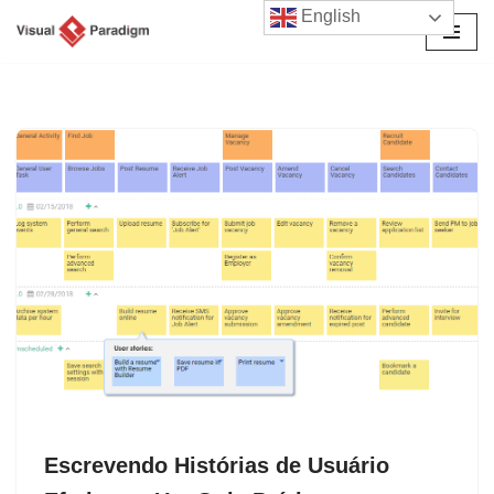
English
Avançar
para
o
conteúdo
Escrevendo Histórias de Usuário