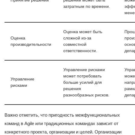
Принятие решений
решений может быть
може
затратным по времени.
эффе
мене
Оценка может быть
Прощ
Оценка
сложной из-за
прои
производительности
совместной
осно
ответственности.
депа
Управление рисками
Упра
может потребовать
може
Управление
больше усилий для
напр
рисками
решения
рамк
разнообразных рисков.
депа
Важно отметить, что пригодность межфункциональных
команд в Agile или традиционных командах зависит от
конкретного проекта, организации и целей. Организации