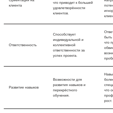
Ориентация на
напр
что приводит к большей
клиента
поте
удовлетворённости
игно
клиентов.
клиен
Отве
Способствует
быть
индивидуальной и
что п
Ответственность
коллективной
обви
ответственности за
возн
успех проекта.
проб
Навы
Возможности для
боле
развития навыков и
спец
Развитие навыков
перекрёстного
что 
обучения.
проф
рост.