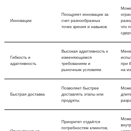
Може
Поощряет инновации за
огра
Инновации
счет разнообразных
разн
точек зрения и навыков.
что 
сдер
Высокая адаптивность к
Мене
Гибкость и
изменяющимся
испы
адаптивность
требованиям и
при 
рыночным условиям.
на и
Позволяет быстрее
Може
Быстрая доставка
доставлять этапы или
длит
продукты.
разр
Може
Приоритет отдаётся
внут
потребностям клиентов,