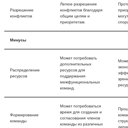
Легкое разрешение
Прот
Разрешение
конфликтов благодаря
прио
конфликтов
общим целям и
могут
приоритетам.
спор
Минусы
Может потребовать
Може
дополнительных
экон
Распределение
ресурсов для
эффе
ресурсов
поддержания
зрен
межфункциональных
ресу
команд.
Может потребоваться
Прощ
время для создания и
Формирование
кома
согласования членов
команды
стру
команды из различных
депа