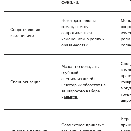
функций.
Некоторые члены
Мен
команды могут
сопр
Сопротивление
сопротивляться
изме
изменениям
изменениям в ролях и
роли
обязанностях.
боле
Спец
Может не обладать
кома
глубокой
прев
специализацией в
Специализация
конк
некоторых областях из-
могу
за широкого набора
труд
навыков.
широ
Иера
Совместное принятие
прин