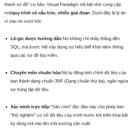
thành sơ đồ” cơ bản, Visual Paradigm nổi bật nhờ cung cấp
một
quy trình có cấu trúc, nhiều giai đoạn
. Dưới đây là lý do
vì sao nó vượt trội:
Lô-gic được hướng dẫn:
Nó không chỉ nhảy thẳng đến
SQL; mà trước hết xây dựng sự hiểu biết khái niệm thông
qua các sơ đồ lớp miền.
Chuyên môn chuẩn hóa:
Nó tự động tinh chỉnh dữ liệu của
bạn thành dạng chuẩn 3NF (Dạng chuẩn thứ ba), ngăn ngừa
sự trùng lặp dữ liệu.
Xác minh trực tiếp:
“Sân chơi” độc đáo này cho phép bạn
“thử nghiệm” cơ sở dữ liệu của mình trước khi triển khai bất
kỳ dòng mã nào lên môi trường sản xuất.