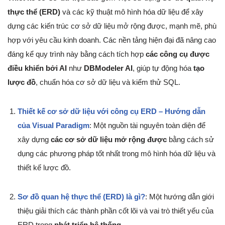
thực thể (ERD)
và các kỹ thuật mô hình hóa dữ liệu để xây
dựng các kiến trúc cơ sở dữ liệu mở rộng được, mạnh mẽ, phù
hợp với yêu cầu kinh doanh. Các nền tảng hiện đại đã nâng cao
đáng kể quy trình này bằng cách tích hợp
các công cụ được
điều khiển bởi AI
như
DBModeler AI
, giúp tự động hóa
tạo
lược đồ
, chuẩn hóa cơ sở dữ liệu và kiểm thử SQL.
Thiết kế cơ sở dữ liệu với công cụ ERD – Hướng dẫn
của Visual Paradigm
: Một nguồn tài nguyên toàn diện để
xây dựng
các cơ sở dữ liệu mở rộng được
bằng cách sử
dụng các phương pháp tốt nhất trong mô hình hóa dữ liệu và
thiết kế lược đồ.
Sơ đồ quan hệ thực thể (ERD) là gì?
: Một hướng dẫn giới
thiệu giải thích các thành phần cốt lõi và vai trò thiết yếu của
ERD trong
phát triển hệ thống
.