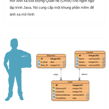
mở Ánh xạ Đối tượng-Quan hệ (ORM) cho ngôn ngữ
lập trình Java. Nó cung cấp một khung phần mềm để
ánh xạ mô hình