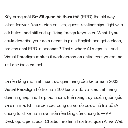
Xây dựng một
Sơ đồ quan hệ thực thể
(ERD) the old way
takes forever. You sketch entities, guess relationships, fight with
attributes, and still end up fixing foreign keys later. What if you
could describe your data needs in plain English and get a clean,
professional ERD in seconds? That’s where AI steps in—and
Visual Paradigm makes it work across an entire ecosystem, not
just one isolated tool.
Là nền tảng mô hình hóa trực quan hàng đầu kể từ năm 2002,
Visual Paradigm hỗ trợ hơn 100 loại sơ đồ với các tính năng
doanh nghiệp như hợp tác nhóm, khả năng truy xuất nguồn gốc
và sinh mã. Khi nói đến các công cụ sơ đồ được hỗ trợ bởi AI,
chúng tôi đi xa hơn nữa. Bốn nền tảng của chúng tôi—VP
Desktop, OpenDocs, Chatbot mô hình hóa trực quan AI và Web