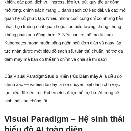
khiển, các pod, dịch vụ, ingress, lớp lưu trữ, quy tắc tự động
mở rộng, chính sách mạng… danh sách cứ kéo dài, và các mối
quan hệ rất phức tạp. Nhiều nhóm cuối cùng chỉ có những bản
phác họa không nhất quán hoặc các biểu tượng chung chung
không phản ánh đúng thực tế. Nếu bạn có thể mô tả cụm
Kubernetes mong muốn bằng ngôn ngữ đơn giản và ngay lập
tức nhận được một biểu đồ sạch sẽ, tuân thủ chuẩn, hỗ trợ đa
đám mây mà bạn có thể tinh chỉnh và chia sẻ thì sao?
Của Visual Paradigm
Studio Kiến trúc Đám mây AI
là điều đó
chính xác — và hiện tại đây là nơi chuyên biệt dành cho việc
tạo biểu đồ kiến trúc Kubernetes được hỗ trợ bởi AI trong hệ
sinh thái của chúng tôi.
Visual Paradigm – Hệ sinh thái
biểu đồ AI toàn diện