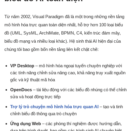
Từ năm 2002, Visual Paradigm đã là một trong những nền tảng
mô hình hóa trực quan toàn diện nhất, hỗ trợ hơn 100 loại biểu
đồ (UML, SysML, ArchiMate, BPMN, C4, kiến trúc đám mây,
biểu đồ mạng và nhiều loại khác). Hệ sinh thái AI hiện đại của
chúng tôi bao gồm bốn nền tảng liên kết chặt chẽ:
VP Desktop
– mô hình hóa ngoại tuyến chuyên nghiệp với
các tính năng chỉnh sửa nâng cao, khả năng truy xuất nguồn
gốc và kỹ thuật mã hóa
OpenDocs
– tài liệu động với các biểu đồ nhúng có thể chỉnh
sửa và hoạt động trực tiếp
Trợ lý trò chuyện mô hình hóa trực quan AI
– tạo và tinh
chỉnh biểu đồ thông qua trò chuyện
Ứng dụng Web
– các phòng thí nghiệm được hướng dẫn,
dựa trên trình duyệt, bao gồm các trình sinh AI chuyên biệt