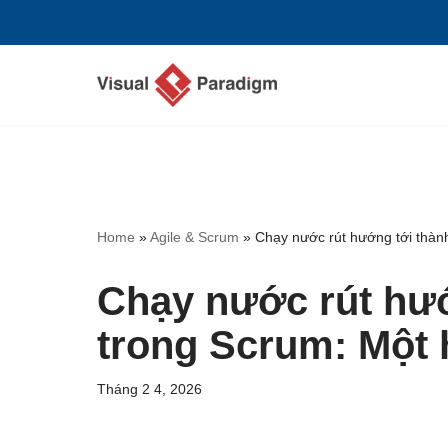
Chuyển
tới
nội
dung
Home
»
Agile & Scrum
»
Chạy nước rút hướng tới thà
Chạy nước rút hướ
trong Scrum: Một
Tháng 2 4, 2026