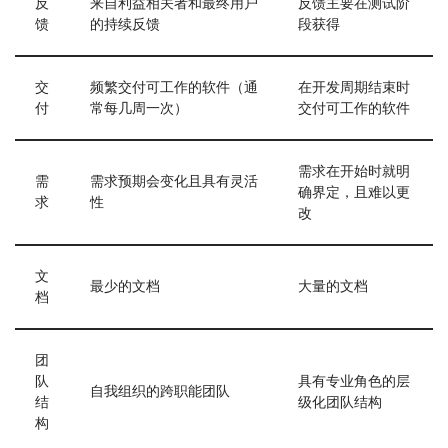
反
来自利益相关者和最终用户
反馈主要在测试阶
馈
的持续反馈
段获得
交
频繁交付可工作的软件（通
在开发周期结束时
付
常每几周一次）
交付可工作的软件
需求在开始时就明
需
需求预期会变化且具有灵活
确界定，且难以更
求
性
改
文
最少的文档
大量的文档
档
团
队
具有专业角色的层
自我组织的跨职能团队
结
级化团队结构
构