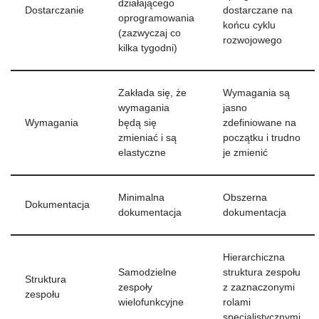
działającego
Dostarczanie
dostarczane na
oprogramowania
końcu cyklu
(zazwyczaj co
rozwojowego
kilka tygodni)
Zakłada się, że
Wymagania są
wymagania
jasno
Wymagania
będą się
zdefiniowane na
zmieniać i są
początku i trudno
elastyczne
je zmienić
Minimalna
Obszerna
Dokumentacja
dokumentacja
dokumentacja
Hierarchiczna
Samodzielne
struktura zespołu
Struktura
zespoły
z zaznaczonymi
zespołu
wielofunkcyjne
rolami
specjalistycznymi