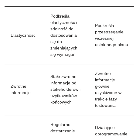
Podkreśla
elastyczność i
Podkreśla
zdolność do
przestrzeganie
Elastyczność
dostosowania
wcześniej
się do
ustalonego planu
zmieniających
się wymagań
Zwrotne
Stałe zwrotne
informacje
informacje od
Zwrotne
głównie
stakeholderów i
informacje
uzyskiwane w
użytkowników
trakcie fazy
końcowych
testowania
Regularne
Działające
dostarczanie
oprogramowanie