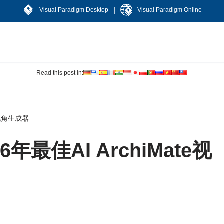
|
Visual Paradigm Desktop
Visual Paradigm Online
Read this post in:
e视角生成器
最佳AI ArchiMate视