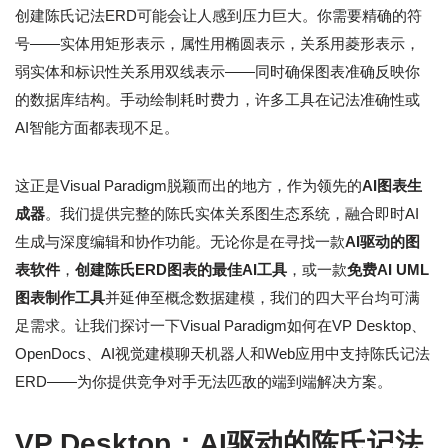
创建陈氏记法ERD可能会让人感到压力巨大。你需要精确的符
号——实体用矩形表示，属性用椭圆表示，关系用菱形表示，
弱实体和标识性关系用双线表示——同时确保图表准确反映你
的数据库结构。手动绘制耗时费力，许多工具在记法准确性或
AI智能方面都表现不足。
这正是Visual Paradigm脱颖而出的地方，作为领先的
AI图表生
成器
。我们提供完整的陈氏实体关系图生态系统，融合即时AI
生成与深度编辑和协作功能。无论你是在寻找一款
AI驱动的图
表软件
，
创建陈氏ERD图表的最佳AI工具
，或一款
免费AI UML
图表制作工具
并延伸至概念数据建模，我们的四大平台均可满
足需求。让我们探讨一下Visual Paradigm如何在VP Desktop、
OpenDocs、AI视觉建模聊天机器人和Web应用中支持陈氏记法
ERD——为你提供竞争对手无法匹敌的端到端解决方案。
VP Desktop：AI驱动的陈氏记法