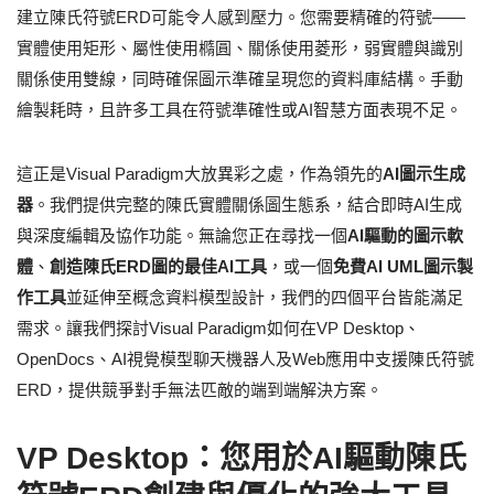
建立陳氏符號ERD可能令人感到壓力。您需要精確的符號——
實體使用矩形、屬性使用橢圓、關係使用菱形，弱實體與識別
關係使用雙線，同時確保圖示準確呈現您的資料庫結構。手動
繪製耗時，且許多工具在符號準確性或AI智慧方面表現不足。
這正是Visual Paradigm大放異彩之處，作為領先的
AI圖示生成
器
。我們提供完整的陳氏實體關係圖生態系，結合即時AI生成
與深度編輯及協作功能。無論您正在尋找一個
AI驅動的圖示軟
體
、
創造陳氏ERD圖的最佳AI工具
，或一個
免費AI UML圖示製
作工具
並延伸至概念資料模型設計，我們的四個平台皆能滿足
需求。讓我們探討Visual Paradigm如何在VP Desktop、
OpenDocs、AI視覺模型聊天機器人及Web應用中支援陳氏符號
ERD，提供競爭對手無法匹敵的端到端解決方案。
VP Desktop：您用於AI驅動陳氏