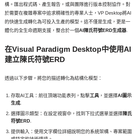
構。匯出程式碼、產生報告，或與團隊進行版本控制協作。對
於需要在複雜專案中追求精確性的專業人士，VP Desktop將AI
的快速生成轉化為可投入生產的模型。這不僅是生成，更是一
體化的全生命週期支援，整合於一個
AI陳氏符號ERD生成器
.
在Visual Paradigm Desktop中使用AI
建立陳氏符號ERD
透過以下步驟，將您的描述轉化為結構化模型：
存取AI工具：前往頂端功能表列，點擊
工具
，並選擇
AI圖示
生成
.
選擇圖示類型：在設定視窗中，找到下拉式選單並選擇
陳氏
符號ERD
.
提供輸入：使用文字欄位詳細說明您的系統架構、專案範圍
或特定的技術情境。