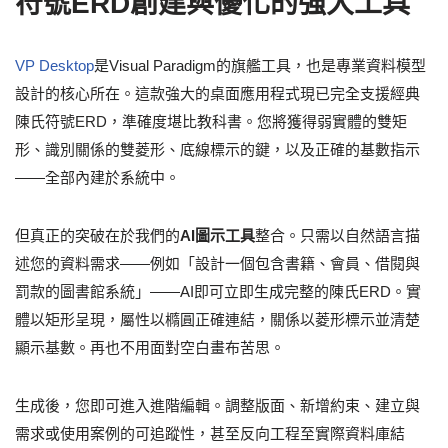
符號ERD創建與優化的強大工具
VP Desktop
是Visual Paradigm的旗艦工具，也是專業資料模型
設計的核心所在。這款強大的桌面應用程式現已完全支援經典
陳氏符號ERD，準確度堪比教科書。您將獲得弱實體的雙矩
形、識別關係的雙菱形、底線標示的鍵，以及正確的基數指示
——全部內建於系統中。
但真正的突破在於我們的
AI圖示工具
整合。只需以自然語言描
述您的資料需求——例如「設計一個包含書籍、會員、借閱與
罰款的圖書館系統」——AI即可立即生成完整的陳氏ERD。實
體以矩形呈現，屬性以橢圓正確連結，關係以菱形標示並清楚
顯示基數。再也不用面對空白畫布苦思。
生成後，您即可進入進階編輯。調整版面、新增約束、建立與
需求或使用案例的可追蹤性，甚至反向工程至實際資料庫結