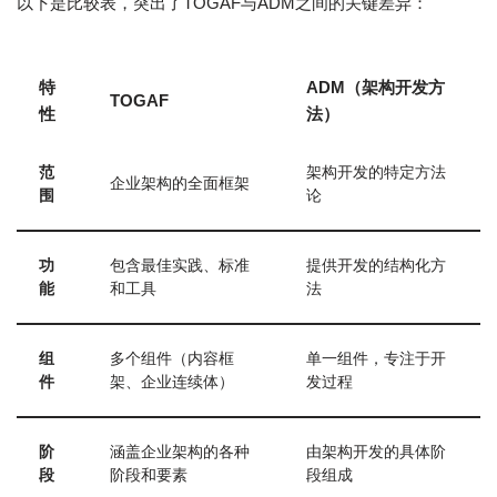
以下是比较表，突出了TOGAF与ADM之间的关键差异：
特
ADM（架构开发方
TOGAF
性
法）
范
架构开发的特定方法
企业架构的全面框架
围
论
功
包含最佳实践、标准
提供开发的结构化方
能
和工具
法
组
多个组件（内容框
单一组件，专注于开
件
架、企业连续体）
发过程
阶
涵盖企业架构的各种
由架构开发的具体阶
段
阶段和要素
段组成