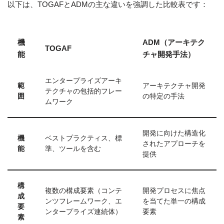
以下は、TOGAFとADMの主な違いを強調した比較表です：
機
ADM（アーキテク
TOGAF
能
チャ開発手法）
エンタープライズアーキ
範
アーキテクチャ開発
テクチャの包括的フレー
囲
の特定の手法
ムワーク
開発に向けた構造化
機
ベストプラクティス、標
されたアプローチを
能
準、ツールを含む
提供
構
複数の構成要素（コンテ
開発プロセスに焦点
成
ンツフレームワーク、エ
を当てた単一の構成
要
ンタープライズ連続体）
要素
素