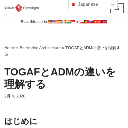
Japanese
コ
ン
Read this post in:
テ
ン
ツ
Home
»
Enterprise Architecture
»
TOGAFとADMの違いを理解す
へ
る
ス
キ
TOGAFとADMの違いを
ッ
プ
理解する
2月 4, 2026
はじめに