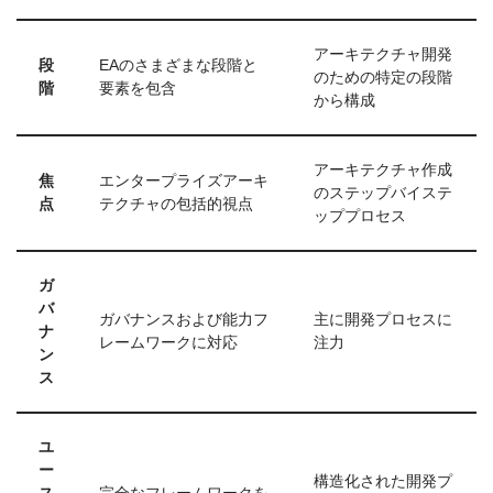
アーキテクチャ開発
段
EAのさまざまな段階と
のための特定の段階
階
要素を包含
から構成
アーキテクチャ作成
焦
エンタープライズアーキ
のステップバイステ
点
テクチャの包括的視点
ッププロセス
ガ
バ
ガバナンスおよび能力フ
主に開発プロセスに
ナ
レームワークに対応
注力
ン
ス
ユ
ー
構造化された開発プ