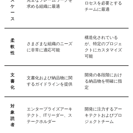
ス
完全なフレームワークを
ロセスを必要とする
ケ
求める組織に最適
チームに最適
ー
ス
構造化されている
柔
さまざまな組織のニーズ
が、特定のプロジェ
軟
に非常に適応可能
クトにカスタマイズ
性
可能
文
開発の各段階におけ
文書化および納品物に関
書
る納品物を明確に指
するガイドラインを提供
化
定
対
エンタープライズアーキ
開発に注力するアー
象
テクト、ITリーダー、ス
キテクトおよびプロ
読
テークホルダー
ジェクトチーム
者