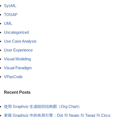
SysML
TOGAF
UML
Uncategorized
Use Case Analysis
User Experience
Visual Modeling
Visual Paradigm
VPasCode
Recent Posts
使用 Graphviz 生成组织结构图（Org Chart）
掌握 Graphviz 中的布局引擎：Dot 与 Neato 与 Twopi 与 Circo