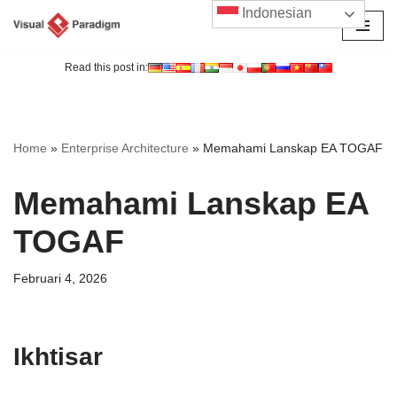
Indonesian
Lompat
ke
Read this post in:
konten
Home
»
Enterprise Architecture
»
Memahami Lanskap EA TOGAF
Memahami Lanskap EA
TOGAF
Februari 4, 2026
Ikhtisar