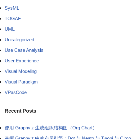
SysML
TOGAF
UML
Uncategorized
Use Case Analysis
User Experience
Visual Modeling
Visual Paradigm
VPasCode
Recent Posts
使用 Graphviz 生成组织结构图（Org Chart）
掌握 Graphviz 中的布局引擎：Dot 与 Neato 与 Twopi 与 Circo