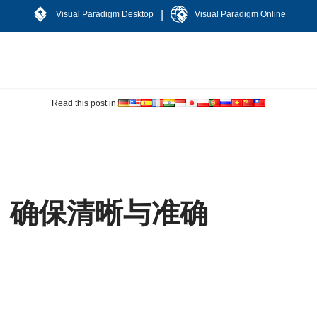
|
Visual Paradigm Desktop
Visual Paradigm Online
Read this post in:
：确保清晰与准确