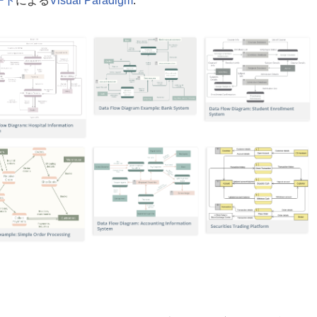
ート
による
Visual Paradigm
: