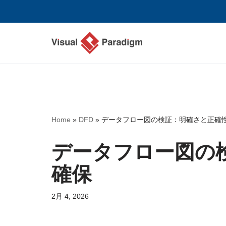
コ
ン
テ
ン
ツ
へ
ス
Home
»
DFD
»
データフロー図の検証：明確さと正確
キ
ッ
データフロー図の
プ
確保
2月 4, 2026