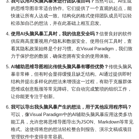
我可以用AI头脑风暴来进行团队项目吗？
当然可以。AI生成
的思维导图非常适合协作。它们提供了一个直观的起点，能
快速让所有人达成一致。结构化的格式使得团队成员可以轻
松添加自己的想法，并在此基础上相互启发。
使用AI头脑风暴工具时，我的信息安全吗？
信誉良好的软件
供应商高度重视用户隐私和数据安全。使用任何工具时，查
看其隐私政策始终是个好习惯。在Visual Paradigm，我们致
力于保护您的数据，确保您拥有安全的使用体验。
AI辅助思维导图相比传统头脑风暴有哪些优势？
传统头脑风
暴非常棒，但有时会显得缓慢且缺乏结构。AI通过提供即时
结构并提出多样化的想法来增强这一过程，有助于克服群体
思维或创意瓶颈等常见障碍。它自动完成繁琐的组织工作，
让你能更专注于创新。
我可以导出我头脑风暴产生的想法，用于其他应用程序吗？
可以，像Visual Paradigm中的AI辅助头脑风暴应用这类多功
能工具，允许您将思维导图导出为JSON、Markdown等常见
格式。这使得将您的想法轻松整合到报告、演示文稿或项目
管理软件中变得非常容易。