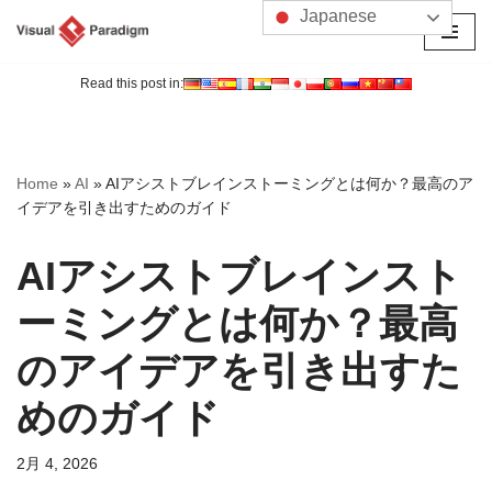
Japanese
コ
ン
Read this post in:
テ
ン
ツ
Home
»
AI
»
AIアシストブレインストーミングとは何か？最高のア
へ
イデアを引き出すためのガイド
ス
キ
AIアシストブレインスト
ッ
プ
ーミングとは何か？最高
のアイデアを引き出すた
めのガイド
2月 4, 2026