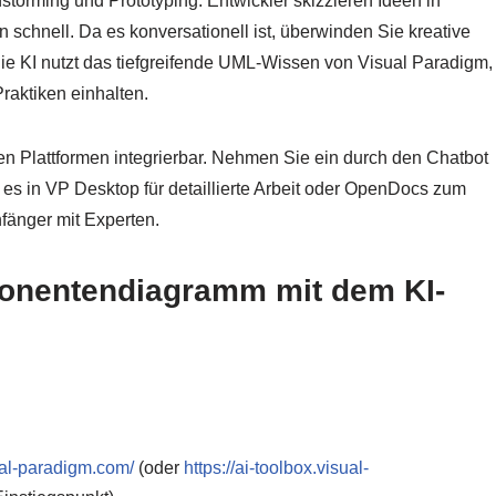
nstorming und Prototyping. Entwickler skizzieren Ideen in
 schnell. Da es konversationell ist, überwinden Sie kreative
ie KI nutzt das tiefgreifende UML-Wissen von Visual Paradigm,
aktiken einhalten.
n Plattformen integrierbar. Nehmen Sie ein durch den Chatbot
s in VP Desktop für detaillierte Arbeit oder OpenDocs zum
nfänger mit Experten.
ponentendiagramm mit dem KI-
sual-paradigm.com/
(oder
https://ai-toolbox.visual-