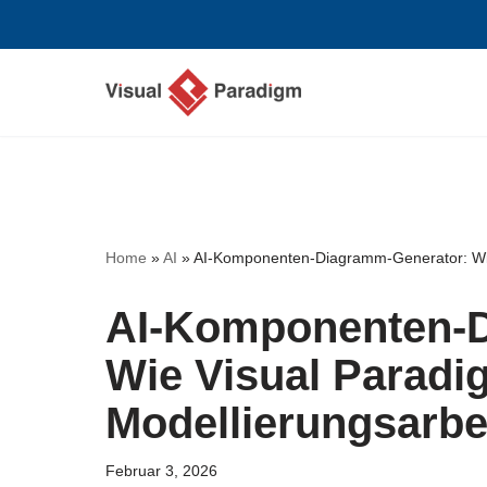
Zum
Inhalt
springen
Home
»
AI
»
AI-Komponenten-Diagramm-Generator: Wie 
AI-Komponenten-D
Wie Visual Paradi
Modellierungsarbei
Februar 3, 2026