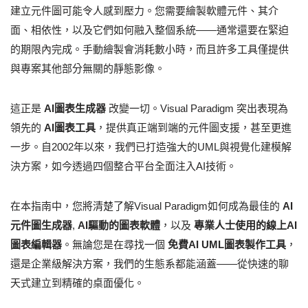
建立元件圖可能令人感到壓力。您需要繪製軟體元件、其介
面、相依性，以及它們如何融入整個系統——通常還要在緊迫
的期限內完成。手動繪製會消耗數小時，而且許多工具僅提供
與專案其他部分無關的靜態影像。
這正是
AI圖表生成器
改變一切。Visual Paradigm 突出表現為
領先的
AI圖表工具
，提供真正端到端的元件圖支援，甚至更進
一步。自2002年以來，我們已打造強大的UML與視覺化建模解
決方案，如今透過四個整合平台全面注入AI技術。
在本指南中，您將清楚了解Visual Paradigm如何成為最佳的
AI
元件圖生成器
,
AI驅動的圖表軟體
，以及
專業人士使用的線上AI
圖表編輯器
。無論您是在尋找一個
免費AI UML圖表製作工具
，
還是企業級解決方案，我們的生態系都能涵蓋——從快速的聊
天式建立到精確的桌面優化。