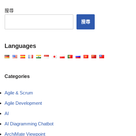
搜尋
搜尋
Languages
Categories
Agile & Scrum
Agile Development
AI
AI Diagramming Chatbot
ArchiMate Viewpoint