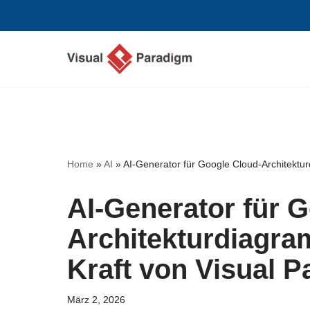
Zum
Inhalt
springen
Home
»
AI
»
AI-Generator für Google Cloud-Architektu
AI-Generator für 
Architekturdiagra
Kraft von Visual 
März 2, 2026