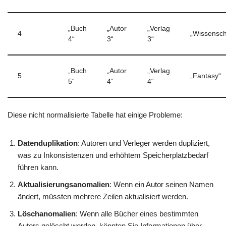
„Buch
„Autor
„Verlag
4
„Wissensch
4“
3“
3“
„Buch
„Autor
„Verlag
5
„Fantasy“
5“
4“
4“
Diese nicht normalisierte Tabelle hat einige Probleme:
Datenduplikation
: Autoren und Verleger werden dupliziert,
was zu Inkonsistenzen und erhöhtem Speicherplatzbedarf
führen kann.
Aktualisierungsanomalien
: Wenn ein Autor seinen Namen
ändert, müssten mehrere Zeilen aktualisiert werden.
Löschanomalien
: Wenn alle Bücher eines bestimmten
Autors gelöscht werden, könnten Sie Informationen über