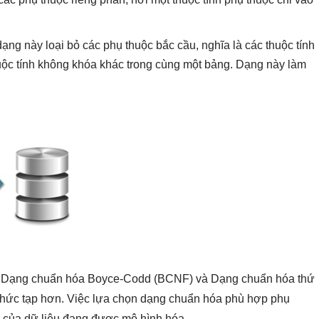
ng này loại bỏ các phụ thuộc bắc cầu, nghĩa là các thuộc tính
ộc tính không khóa khác trong cùng một bảng. Dạng này làm
ư Dạng chuẩn hóa Boyce-Codd (BCNF) và Dạng chuẩn hóa thứ
u phức tạp hơn. Việc lựa chọn dạng chuẩn hóa phù hợp phụ
p của dữ liệu đang được mô hình hóa.