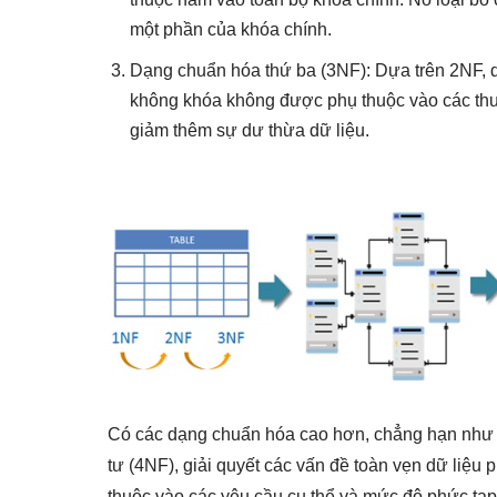
một phần của khóa chính.
Dạng chuẩn hóa thứ ba (3NF): Dựa trên 2NF, dạ
không khóa không được phụ thuộc vào các thu
giảm thêm sự dư thừa dữ liệu.
Có các dạng chuẩn hóa cao hơn, chẳng hạn nh
tư (4NF), giải quyết các vấn đề toàn vẹn dữ liệ
thuộc vào các yêu cầu cụ thể và mức độ phức tạ