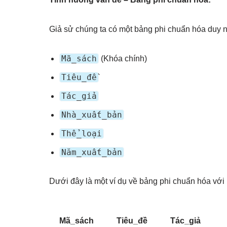
Giả sử chúng ta có một bảng phi chuẩn hóa duy nh
Mã_sách
(Khóa chính)
Tiêu_đề
Tác_giả
Nhà_xuất_bản
Thể_loại
Năm_xuất_bản
Dưới đây là một ví dụ về bảng phi chuẩn hóa với
Mã_sách
Tiêu_đề
Tác_giả