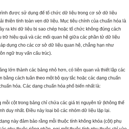
rình được sử dụng để tổ chức dữ liệu trong cơ sở dữ liệu
i thiện tính toàn vẹn dữ liệu. Mục tiêu chính của chuẩn hóa là
xảy ra khi dữ liệu bị sao chép hoặc tổ chức không đúng cách
 trữ hiệu quả và các mối quan hệ giữa các phần tử dữ liệu
 áp dụng cho các cơ sở dữ liệu quan hệ, chẳng hạn như
n ngữ truy vấn cấu trúc).
ng lớn thành các bảng nhỏ hơn, có liên quan và thiết lập các
n bằng cách tuân theo một bộ quy tắc hoặc các dạng chuẩn
chuẩn hóa. Các dạng chuẩn hóa phổ biến nhất là:
ỗi cột trong bảng chỉ chứa các giá trị nguyên tử (không thể
h duy nhất. Điều này loại bỏ các nhóm dữ liệu lặp lại.
dạng này đảm bảo rằng mỗi thuộc tính không khóa (cột) phụ
các phụ thuộc riêng phần, nơi một thuộc tính phụ thuộc chỉ vào