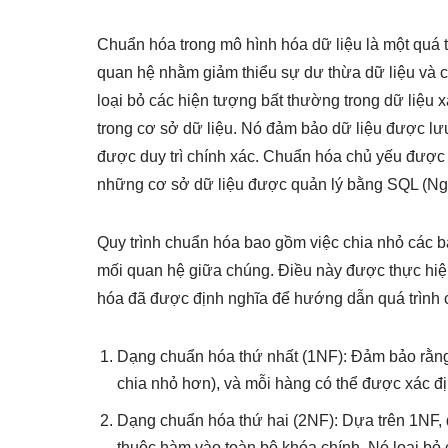
Chuẩn hóa trong mô hình hóa dữ liệu là một quá t
quan hệ nhằm giảm thiểu sự dư thừa dữ liệu và cả
loại bỏ các hiện tượng bất thường trong dữ liệu 
trong cơ sở dữ liệu. Nó đảm bảo dữ liệu được lưu
được duy trì chính xác. Chuẩn hóa chủ yếu được
những cơ sở dữ liệu được quản lý bằng SQL (Ngô
Quy trình chuẩn hóa bao gồm việc chia nhỏ các bả
mối quan hệ giữa chúng. Điều này được thực hiệ
hóa đã được định nghĩa để hướng dẫn quá trình 
Dạng chuẩn hóa thứ nhất (1NF): Đảm bảo rằng m
chia nhỏ hơn), và mỗi hàng có thể được xác địn
Dạng chuẩn hóa thứ hai (2NF): Dựa trên 1NF, 
thuộc hàm vào toàn bộ khóa chính. Nó loại bỏ 