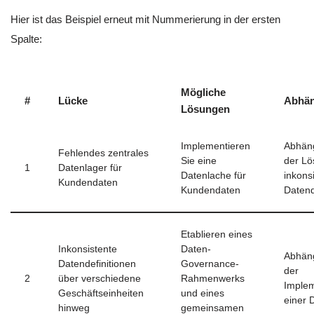
Hier ist das Beispiel erneut mit Nummerierung in der ersten
Spalte:
Mögliche
#
Lücke
Abhän
Lösungen
Implementieren
Abhän
Fehlendes zentrales
Sie eine
der L
1
Datenlager für
Datenlache für
inkons
Kundendaten
Kundendaten
Datend
Etablieren eines
Inkonsistente
Daten-
Abhän
Datendefinitionen
Governance-
der
2
über verschiedene
Rahmenwerks
Implem
Geschäftseinheiten
und eines
einer 
hinweg
gemeinsamen