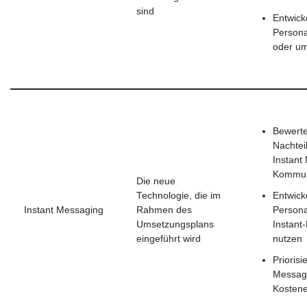
sind
Entwick
Persona
oder um
Bewerte
Nachtei
Instant
Kommun
Die neue
Technologie, die im
Entwick
Instant Messaging
Rahmen des
Persona
Umsetzungsplans
Instant
eingeführt wird
nutzen
Priorisi
Messag
Kosten