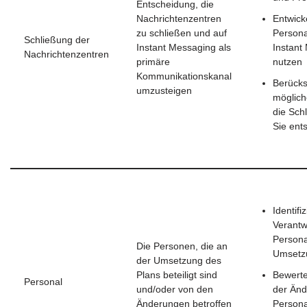
Entscheidung, die
Nachrichtenzentren
Entwick
zu schließen und auf
Persona
Schließung der
Instant Messaging als
Instant
Nachrichtenzentren
primäre
nutzen
Kommunikationskanal
Berücks
umzusteigen
möglich
die Sch
Sie ent
Identifi
Verantw
Persona
Die Personen, die an
Umsetzun
der Umsetzung des
Plans beteiligt sind
Bewerte
Personal
und/oder von den
der Änd
Änderungen betroffen
Persona