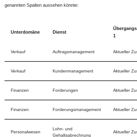
genannten Spalten aussehen könnte:
Übergangsa
Unterdomäne
Dienst
1
Verkauf
Auftragsmanagement
Aktueller Z
Verkauf
Kundenmanagement
Aktueller Z
Finanzen
Forderungen
Aktueller Z
Finanzen
Forderungsmanagement
Aktueller Z
Lohn- und
Personalwesen
Aktueller Z
Gehaltsabrechnung