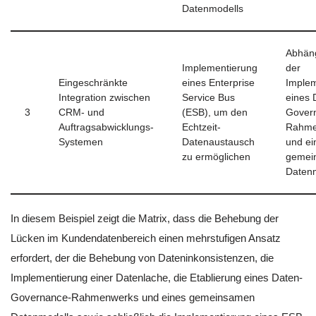
Datenmodells
Abhän
Implementierung
der
Eingeschränkte
eines Enterprise
Implem
Integration zwischen
Service Bus
eines 
3
CRM- und
(ESB), um den
Gover
Auftragsabwicklungs-
Echtzeit-
Rahme
Systemen
Datenaustausch
und ei
zu ermöglichen
gemei
Daten
In diesem Beispiel zeigt die Matrix, dass die Behebung der
Lücken im Kundendatenbereich einen mehrstufigen Ansatz
erfordert, der die Behebung von Dateninkonsistenzen, die
Implementierung einer Datenlache, die Etablierung eines Daten-
Governance-Rahmenwerks und eines gemeinsamen