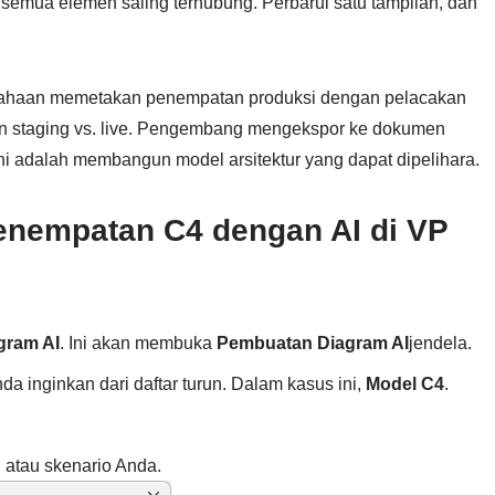
semua elemen saling terhubung. Perbarui satu tampilan, dan
rusahaan memetakan penempatan produksi dengan pelacakan
n staging vs. live. Pengembang mengekspor ke dokumen
 adalah membangun model arsitektur yang dapat dipelihara.
nempatan C4 dengan AI di VP
gram AI
. Ini akan membuka
Pembuatan Diagram AI
jendela.
nda inginkan dari daftar turun. Dalam kasus ini,
Model C4
.
, atau skenario Anda.