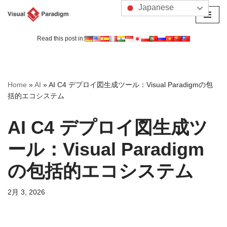
Japanese
コ
ン
Read this post in:
テ
ン
ツ
Home
»
AI
»
AI C4 デプロイ図生成ツール：Visual Paradigmの包
へ
括的エコシステム
ス
キ
AI C4 デプロイ図生成ツ
ッ
プ
ール：Visual Paradigm
の包括的エコシステム
2月 3, 2026