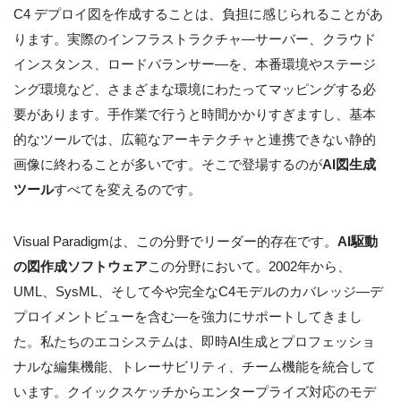
C4 デプロイ図を作成することは、負担に感じられることがあ
ります。実際のインフラストラクチャ—サーバー、クラウド
インスタンス、ロードバランサー—を、本番環境やステージ
ング環境など、さまざまな環境にわたってマッピングする必
要があります。手作業で行うと時間かかりすぎますし、基本
的なツールでは、広範なアーキテクチャと連携できない静的
画像に終わることが多いです。そこで登場するのが
AI図生成
ツール
すべてを変えるのです。
Visual Paradigmは、この分野でリーダー的存在です。
AI駆動
の図作成ソフトウェア
この分野において。2002年から、
UML、SysML、そして今や完全なC4モデルのカバレッジ—デ
プロイメントビューを含む—を強力にサポートしてきまし
た。私たちのエコシステムは、即時AI生成とプロフェッショ
ナルな編集機能、トレーサビリティ、チーム機能を統合して
います。クイックスケッチからエンタープライズ対応のモデ