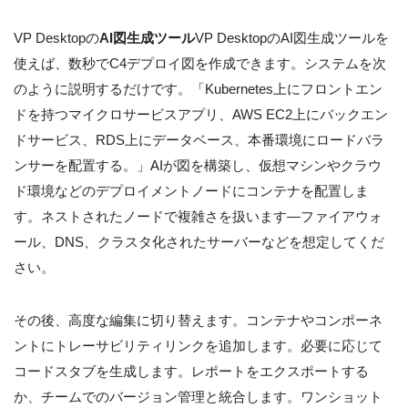
VP Desktopの
AI図生成ツール
VP DesktopのAI図生成ツールを
使えば、数秒でC4デプロイ図を作成できます。システムを次
のように説明するだけです。「Kubernetes上にフロントエン
ドを持つマイクロサービスアプリ、AWS EC2上にバックエン
ドサービス、RDS上にデータベース、本番環境にロードバラ
ンサーを配置する。」AIが図を構築し、仮想マシンやクラウ
ド環境などのデプロイメントノードにコンテナを配置しま
す。ネストされたノードで複雑さを扱います—ファイアウォ
ール、DNS、クラスタ化されたサーバーなどを想定してくだ
さい。
その後、高度な編集に切り替えます。コンテナやコンポーネ
ントにトレーサビリティリンクを追加します。必要に応じて
コードスタブを生成します。レポートをエクスポートする
か、チームでのバージョン管理と統合します。ワンショット