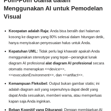
Poin-Poin Utama dalam
Menggunakan AI untuk Pemodelan
Visual
Kecepatan adalah Raja:
Anda bisa beralih dari halaman
kosong ke diagram yang 80% selesai dalam hitungan detik,
hanya menyisakan penyesuaian halus untuk Anda.
Kepatuhan UML:
Tidak perlu lagi khawatir apakah Anda
menggunakan stereotype yang tepat—perangkat lunak
diagram AI profesional
alat diagram AI profesional
secara
otomatis menerapkan <<device>>,
<<executionEnvironment>>, dan <<artifact>>.
Kemampuan Fleksibel:
Output bukan gambar statis; ini
adalah diagram asli yang sepenuhnya dapat diedit yang
dapat Anda sesuaikan, memberi warna, atau memperluas
kapan saja Anda inginkan.
Beban Kognitif yang Dikurangi:
Dengan membiarkan AI