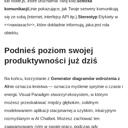
lub Node.js, które uruchamia Twój kod.
Ścieżka
komunikacji
Linie pokazujące, jak Twoje serwery komunikują
się ze sobą (internet, interfejsy API itp.).
Stereotyp
Etykiety w
<<nawiasach>>, które dokładnie informują, jaka jest rola
obiektu.
Podnieś poziom swojej
produktywności już dziś
Na końcu, korzystanie z
Generator diagramów wdrożenia z
AI
nie oznacza lenistwa — oznacza myślenie sprytnie o czasie i
energii. Visual Paradigm stworzył ekosystem, w którym
możesz przeskakiwać między głębokim, solidnym
modelowaniem aplikacji stacjonarnej a szybkim, intuicyjnym
rozmyślanym w AI Chatbot. Możesz zachować ten
zaawansowany rytm w swojej pracy, podczas gdy