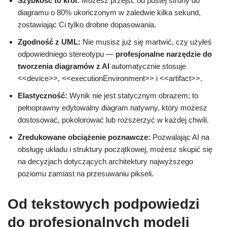
Szybkość to król:
Możesz przejść od pustej strony do
diagramu o 80% ukończonym w zaledwie kilka sekund,
zostawiając Ci tylko drobne dopasowania.
Zgodność z UML:
Nie musisz już się martwić, czy użyłeś
odpowiedniego stereotypu —
profesjonalne narzędzie do
tworzenia diagramów z AI
automatycznie stosuje
<<device>>, <<executionEnvironment>> i <<artifact>>.
Elastyczność:
Wynik nie jest statycznym obrazem; to
pełnoprawny edytowalny diagram natywny, który możesz
dostosować, pokolorować lub rozszerzyć w każdej chwili.
Zredukowane obciążenie poznawcze:
Pozwalając AI na
obsługę układu i struktury początkowej, możesz skupić się
na decyzjach dotyczących architektury najwyższego
poziomu zamiast na przesuwaniu pikseli.
Od tekstowych podpowiedzi
do profesjonalnych modeli