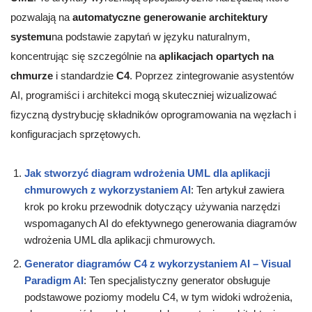
pozwalają na
automatyczne generowanie architektury
systemu
na podstawie zapytań w języku naturalnym,
koncentrując się szczególnie na
aplikacjach opartych na
chmurze
i standardzie
C4
. Poprzez zintegrowanie asystentów
AI, programiści i architekci mogą skuteczniej wizualizować
fizyczną dystrybucję składników oprogramowania na węzłach i
konfiguracjach sprzętowych.
Jak stworzyć diagram wdrożenia UML dla aplikacji
chmurowych z wykorzystaniem AI
: Ten artykuł zawiera
krok po kroku przewodnik dotyczący używania narzędzi
wspomaganych AI do efektywnego generowania diagramów
wdrożenia UML dla aplikacji chmurowych.
Generator diagramów C4 z wykorzystaniem AI – Visual
Paradigm AI
: Ten specjalistyczny generator obsługuje
podstawowe poziomy modelu C4, w tym widoki wdrożenia,