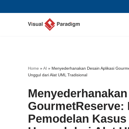
Lompat
ke
konten
Home
»
AI
»
Menyederhanakan Desain Aplikasi Gourm
Unggul dari Alat UML Tradisional
Menyederhanakan 
GourmetReserve: 
Pemodelan Kasus