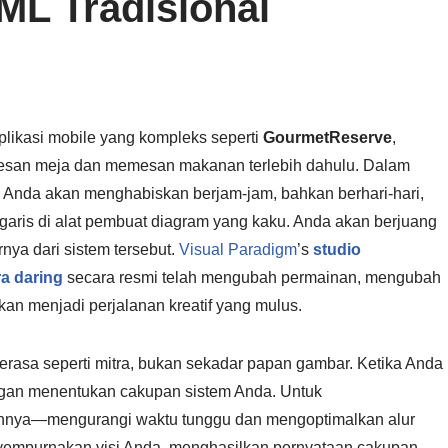
ML Tradisional
likasi mobile yang kompleks seperti
GourmetReserve
,
esan meja dan memesan makanan terlebih dahulu. Dalam
Anda akan menghabiskan berjam-jam, bahkan berhari-hari,
aris di alat pembuat diagram yang kaku. Anda akan berjuang
nya dari sistem tersebut.
Visual Paradigm
’s
studio
a daring
secara resmi telah mengubah permainan, mengubah
n menjadi perjalanan kreatif yang mulus.
terasa seperti mitra, bukan sekadar papan gambar. Ketika Anda
engan menentukan cakupan sistem Anda. Untuk
annya—mengurangi waktu tunggu dan mengoptimalkan alur
nyempurnakan visi Anda, menghasilkan pernyataan cakupan