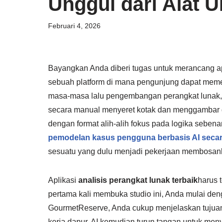
Unggul dari Alat U
Februari 4, 2026
Bayangkan Anda diberi tugas untuk merancang ap
sebuah platform di mana pengunjung dapat mem
masa-masa lalu pengembangan perangkat lunak, 
secara manual menyeret kotak dan menggambar g
dengan format alih-alih fokus pada logika sebenar
pemodelan kasus pengguna berbasis AI secar
sesuatu yang dulu menjadi pekerjaan membosanka
Aplikasi
analisis perangkat lunak terbaik
harus 
pertama kali membuka studio ini, Anda mulai d
GourmetReserve, Anda cukup menjelaskan tuju
kerja dapur. AI kemudian turun tangan untuk me