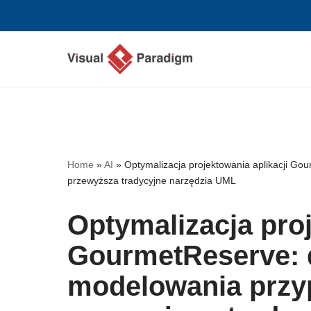
Przejdź
do
treści
Home
»
AI
»
Optymalizacja projektowania aplikacji G
przewyższa tradycyjne narzędzia UML
Optymalizacja proj
GourmetReserve: 
modelowania przy