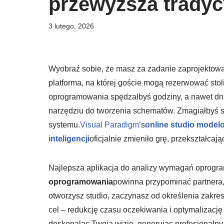
przewyższa tradyc
3 lutego, 2026
Wyobraź sobie, że masz za zadanie zaprojektowani
platforma, na której goście mogą rezerwować stoli
oprogramowania spędzałbyś godziny, a nawet dni,
narzędziu do tworzenia schematów. Zmagiałbyś si
systemu.
Visual Paradigm
’s
online studio model
inteligencji
oficjalnie zmieniło grę, przekształcaj
Najlepsza aplikacja do analizy wymagań oprog
oprogramowania
powinna przypominać partnera, 
otworzysz studio, zaczynasz od określenia zakr
cel – redukcję czasu oczekiwania i optymalizacj
doskonaląc Twoją wizję, generując profesjonalny