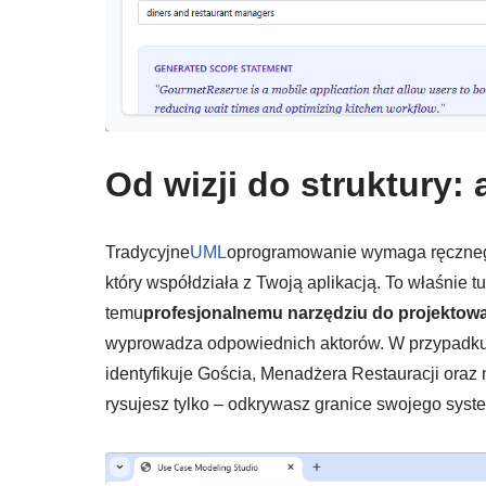
Od wizji do struktury:
Tradycyjne
UML
oprogramowanie wymaga ręcznego
który współdziała z Twoją aplikacją. To właśnie t
temu
profesjonalnemu narzędziu do projektow
wyprowadza odpowiednich aktorów. W przypadku 
identyfikuje Gościa, Menadżera Restauracji oraz 
rysujesz tylko – odkrywasz granice swojego syst