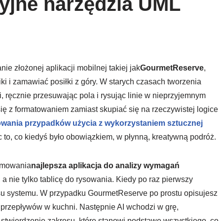
yjne narzędzia UML
e złożonej aplikacji mobilnej takiej jak
GourmetReserve
,
ki i zamawiać posiłki z góry. W starych czasach tworzenia
 ręcznie przesuwając pola i rysując linie w nieprzyjemnym
ę z formatowaniem zamiast skupiać się na rzeczywistej logice
owania przypadków użycia z wykorzystaniem sztucznej
ąc to, co kiedyś było obowiązkiem, w płynną, kreatywną podróż.
ramowania
najlepsza aplikacja do analizy wymagań
a nie tylko tablicę do rysowania. Kiedy po raz pierwszy
esu systemu. W przypadku GourmetReserve po prostu opisujesz
ę przepływów w kuchni. Następnie AI wchodzi w grę,
 stwierdzenie zakresu, które stanowi podstawę wszystkiego, co