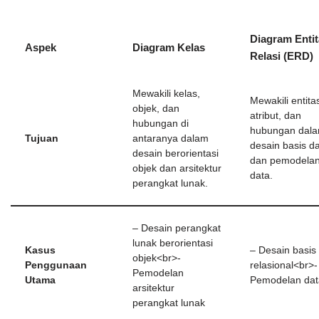
Diagram Entit
Aspek
Diagram Kelas
Relasi (ERD)
Mewakili kelas,
Mewakili entita
objek, dan
atribut, dan
hubungan di
hubungan dal
Tujuan
antaranya dalam
desain basis d
desain berorientasi
dan pemodela
objek dan arsitektur
data.
perangkat lunak.
– Desain perangkat
lunak berorientasi
Kasus
– Desain basis
objek<br>-
Penggunaan
relasional<br>-
Pemodelan
Utama
Pemodelan dat
arsitektur
perangkat lunak