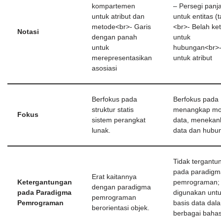
kompartemen
– Persegi panj
untuk atribut dan
untuk entitas (t
metode<br>- Garis
<br>- Belah ke
Notasi
dengan panah
untuk
untuk
hubungan<br>-
merepresentasikan
untuk atribut
asosiasi
Berfokus pada
Berfokus pada
struktur statis
menangkap mo
Fokus
sistem perangkat
data, menekan
lunak.
data dan hubu
Tidak tergantu
pada paradigm
Erat kaitannya
Ketergantungan
pemrograman;
dengan paradigma
pada Paradigma
digunakan unt
pemrograman
Pemrograman
basis data dal
berorientasi objek.
berbagai baha