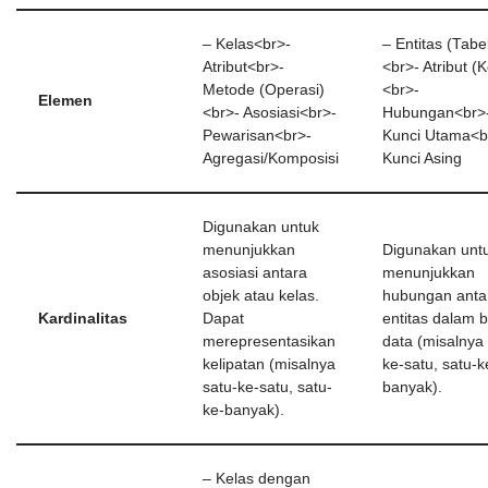
– Kelas<br>-
– Entitas (Tabe
Atribut<br>-
<br>- Atribut (
Metode (Operasi)
<br>-
Elemen
<br>- Asosiasi<br>-
Hubungan<br>
Pewarisan<br>-
Kunci Utama<b
Agregasi/Komposisi
Kunci Asing
Digunakan untuk
menunjukkan
Digunakan unt
asosiasi antara
menunjukkan
objek atau kelas.
hubungan anta
Kardinalitas
Dapat
entitas dalam b
merepresentasikan
data (misalnya 
kelipatan (misalnya
ke-satu, satu-k
satu-ke-satu, satu-
banyak).
ke-banyak).
– Kelas dengan