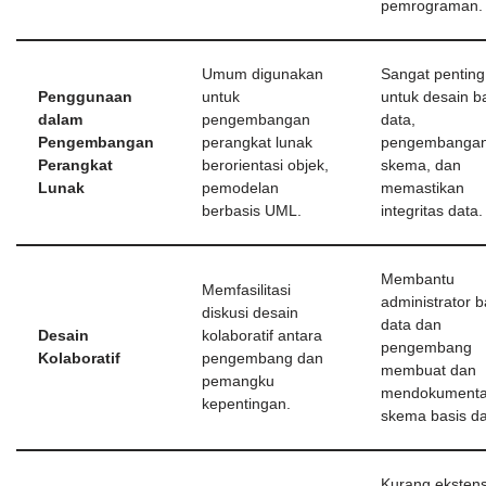
pemrograman.
Umum digunakan
Sangat penting
Penggunaan
untuk
untuk desain b
dalam
pengembangan
data,
Pengembangan
perangkat lunak
pengembanga
Perangkat
berorientasi objek,
skema, dan
Lunak
pemodelan
memastikan
berbasis UML.
integritas data.
Membantu
Memfasilitasi
administrator b
diskusi desain
data dan
Desain
kolaboratif antara
pengembang
Kolaboratif
pengembang dan
membuat dan
pemangku
mendokumenta
kepentingan.
skema basis da
Kurang ekstens