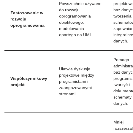
Powszechnie używane
projektow
do rozwoju
baz danyc
Zastosowanie w
oprogramowania
tworzenia
rozwoju
obiektowego,
schematów
oprogramowania
modelowania
zapewnian
opartego na UML.
integralno
danych.
Pomaga
administr
Ułatwia dyskusje
baz danyc
projektowe między
Współczynnikowy
programis
programistami i
projekt
tworzyć i
zaangażowanymi
dokument
stronami.
schematy 
danych.
Mniej
rozszerza