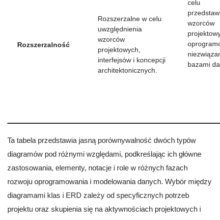
celu
przedstaw
Rozszerzalne w celu
wzorców
uwzględnienia
projektow
wzorców
oprogram
Rozszerzalność
projektowych,
niezwiąza
interfejsów i koncepcji
bazami da
architektonicznych.
Ta tabela przedstawia jasną porównywalność dwóch typów
diagramów pod różnymi względami, podkreślając ich główne
zastosowania, elementy, notacje i role w różnych fazach
rozwoju oprogramowania i modelowania danych. Wybór między
diagramami klas i ERD zależy od specyficznych potrzeb
projektu oraz skupienia się na aktywnościach projektowych i