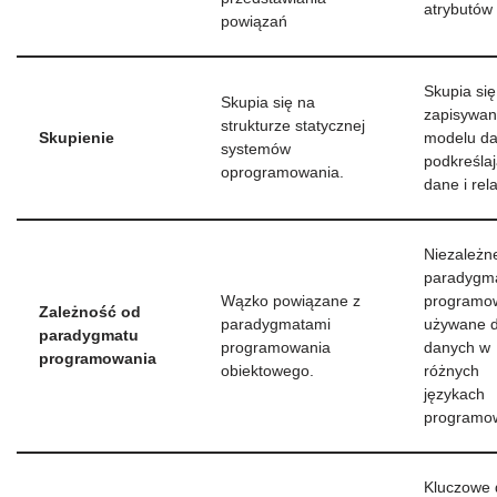
atrybutów
powiązań
Skupia się
Skupia się na
zapisywan
strukturze statycznej
Skupienie
modelu da
systemów
podkreśla
oprogramowania.
dane i rela
Niezależn
paradygm
Wązko powiązane z
programo
Zależność od
paradygmatami
używane 
paradygmatu
programowania
danych w
programowania
obiektowego.
różnych
językach
programo
Kluczowe 