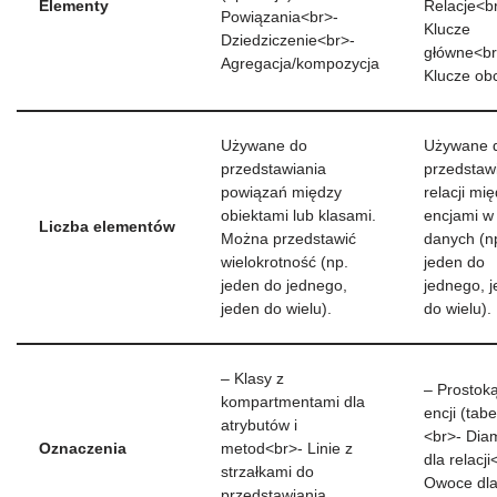
Elementy
Relacje<b
Powiązania<br>-
Klucze
Dziedziczenie<br>-
główne<br
Agregacja/kompozycja
Klucze ob
Używane do
Używane 
przedstawiania
przedstaw
powiązań między
relacji mi
obiektami lub klasami.
encjami w
Liczba elementów
Można przedstawić
danych (n
wielokrotność (np.
jeden do
jeden do jednego,
jednego, 
jeden do wielu).
do wielu).
– Klasy z
– Prostoką
kompartmentami dla
encji (tabe
atrybutów i
<br>- Dia
Oznaczenia
metod<br>- Linie z
dla relacji
strzałkami do
Owoce dl
przedstawiania