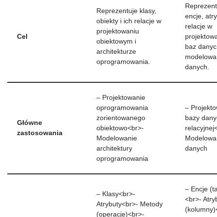
Reprezent
Reprezentuje klasy,
encje, atry
obiekty i ich relacje w
relacje w
projektowaniu
Cel
projektow
obiektowym i
baz danyc
architekturze
modelowa
oprogramowania.
danych.
– Projektowanie
oprogramowania
– Projekt
zorientowanego
bazy dany
Główne
obiektowo<br>-
relacyjnej
zastosowania
Modelowanie
Modelowa
architektury
danych
oprogramowania
– Encje (ta
– Klasy<br>-
<br>- Atry
Atrybuty<br>- Metody
(kolumny)
(operacje)<br>-