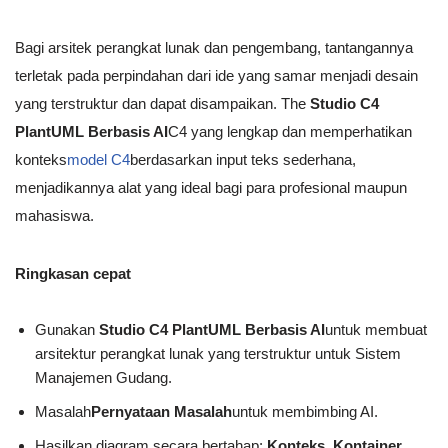
Bagi arsitek perangkat lunak dan pengembang, tantangannya
terletak pada perpindahan dari ide yang samar menjadi desain
yang terstruktur dan dapat disampaikan. The
Studio C4
PlantUML Berbasis AI
C4 yang lengkap dan memperhatikan
konteks
model C4
berdasarkan input teks sederhana,
menjadikannya alat yang ideal bagi para profesional maupun
mahasiswa.
Ringkasan cepat
Gunakan
Studio C4 PlantUML Berbasis AI
untuk membuat
arsitektur perangkat lunak yang terstruktur untuk Sistem
Manajemen Gudang.
Masalah
Pernyataan Masalah
untuk membimbing AI.
Hasilkan diagram secara bertahap:
Konteks
,
Kontainer
,