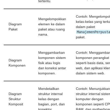
tertentu.
Contoh: Mengelompo
Mengelompokkan
kelas-kelas yang terka
Diagram
elemen ke dalam
dalam paket
Paket
paket atau ruang
ManajemenPerpust
nama.
paket.
Menggambarkan
Contoh: Menggambar
komponen sistem
komponen perangkat 
Diagram
fisik atau logis
seperti basis data, se
Komponen
dan koneksi antar
web, dan aplikasi klie
komponen.
dalam sistem web.
Mendetailkan
Contoh: Menunjukkan
Diagram
struktur internal
struktur internal siste
Struktur
kelas dengan
komputer dengan
Komposit
bagian, port, dan
komponen seperti CP
konektor.
RAM, dan motherboar