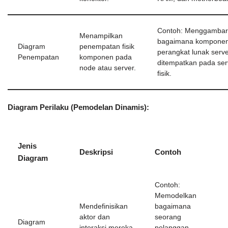
Contoh: Menggambar
Menampilkan
bagaimana kompone
Diagram
penempatan fisik
perangkat lunak serv
Penempatan
komponen pada
ditempatkan pada ser
node atau server.
fisik.
Diagram Perilaku (Pemodelan Dinamis):
Jenis
Deskripsi
Contoh
Diagram
Contoh:
Memodelkan
Mendefinisikan
bagaimana
aktor dan
seorang
Diagram
interaksi mereka
pelanggan