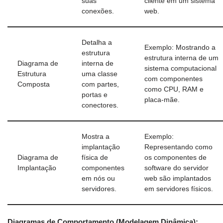
suas
cliente em um sistema
conexões.
web.
Detalha a
Exemplo: Mostrando a
estrutura
estrutura interna de um
Diagrama de
interna de
sistema computacional
Estrutura
uma classe
com componentes
Composta
com partes,
como CPU, RAM e
portas e
placa-mãe.
conectores.
Mostra a
Exemplo:
implantação
Representando como
Diagrama de
física de
os componentes de
Implantação
componentes
software do servidor
em nós ou
web são implantados
servidores.
em servidores físicos.
Diagramas de Comportamento (Modelagem Dinâmica):