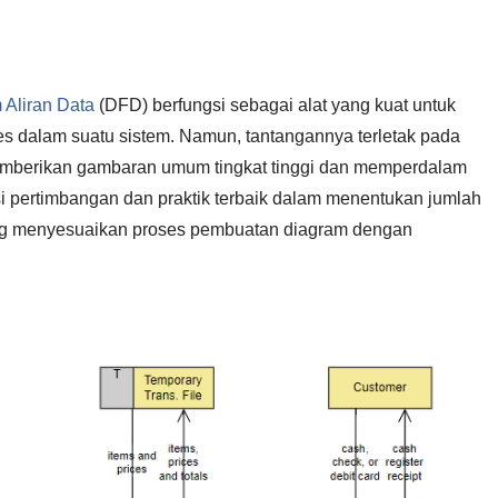
 Aliran Data
(DFD) berfungsi sebagai alat yang kuat untuk
es dalam suatu sistem. Namun, tantangannya terletak pada
mberikan gambaran umum tingkat tinggi dan memperdalam
i pertimbangan dan praktik terbaik dalam menentukan jumlah
ng menyesuaikan proses pembuatan diagram dengan