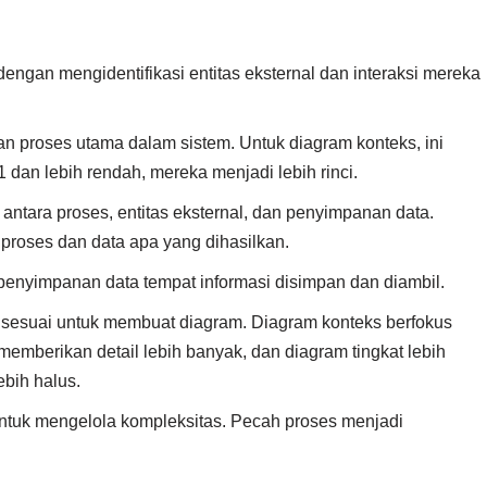
dengan mengidentifikasi entitas eksternal dan interaksi mereka
ikan proses utama dalam sistem. Untuk diagram konteks, ini
 1 dan lebih rendah, mereka menjadi lebih rinci.
 antara proses, entitas eksternal, dan penyimpanan data.
proses dan data apa yang dihasilkan.
penyimpanan data tempat informasi disimpan dan diambil.
sesuai untuk membuat diagram. Diagram konteks berfokus
1 memberikan detail lebih banyak, dan diagram tingkat lebih
bih halus.
 untuk mengelola kompleksitas. Pecah proses menjadi