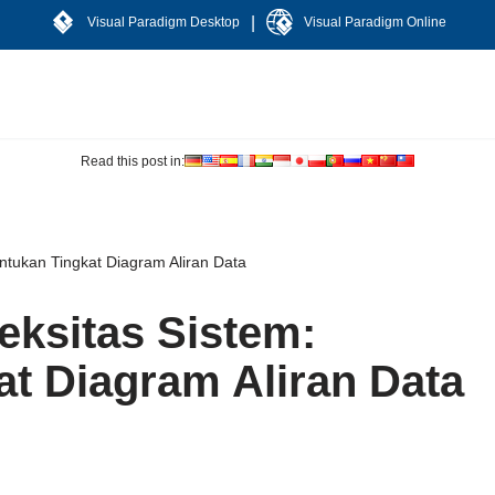
|
Visual Paradigm Desktop
Visual Paradigm Online
Read this post in:
tukan Tingkat Diagram Aliran Data
ksitas Sistem:
t Diagram Aliran Data