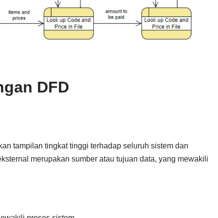
ngan DFD
n tampilan tingkat tinggi terhadap seluruh sistem dan
s eksternal merupakan sumber atau tujuan data, yang mewakili
wakili proses sistem.