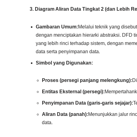
3. Diagram Aliran Data Tingkat 2 (dan Lebih R
Gambaran Umum:
Melalui teknik yang disebut 
dengan menciptakan hierarki abstraksi. DFD t
yang lebih rinci terhadap sistem, dengan mem
data serta penyimpanan data.
Simbol yang Digunakan:
Proses (persegi panjang melengkung):
Di
Entitas Eksternal (persegi):
Mempertahanka
Penyimpanan Data (garis-garis sejajar):
T
Aliran Data (panah):
Menunjukkan jalur rinc
data.