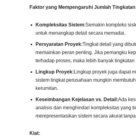
Faktor yang Mempengaruhi Jumlah Tingkatan
Kompleksitas Sistem:
Semakin kompleks sist
untuk menangkap detail secara memadai.
Persyaratan Proyek:
Tingkat detail yang dib
memainkan peran penting. Jika pemangku ke
terhadap proses, maka lebih banyak tingkatan
Lingkup Proyek:
Lingkup proyek juga dapat m
sistem tingkat perusahaan mungkin membutuh
kerumitan.
Keseimbangan Kejelasan vs. Detail:
Ada kes
analisis dan menghindari kompleksitas yang ti
merepresentasikan sistem secara akurat tan
Kiat: