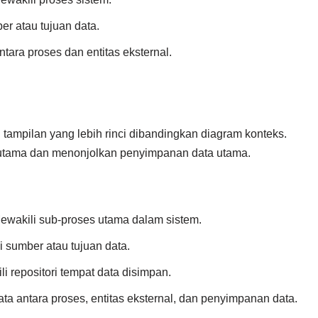
r atau tujuan data.
ntara proses dan entitas eksternal.
tampilan yang lebih rinci dibandingkan diagram konteks.
utama dan menonjolkan penyimpanan data utama.
wakili sub-proses utama dalam sistem.
 sumber atau tujuan data.
i repositori tempat data disimpan.
ta antara proses, entitas eksternal, dan penyimpanan data.