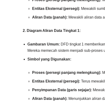
Entitas Eksternal (persegi):
Mewakili sumbe
Aliran Data (panah):
Mewakili aliran data a
2. Diagram Aliran Data Tingkat 1:
Gambaran Umum:
DFD tingkat 1 memberikan 
Mereka memecah sistem menjadi sub-proses 
Simbol yang Digunakan:
Proses (persegi panjang melengkung):
Me
Entitas Eksternal (persegi):
Terus mewakili
Penyimpanan Data (garis sejajar):
Mewakil
Aliran Data (panah):
Menunjukkan aliran da