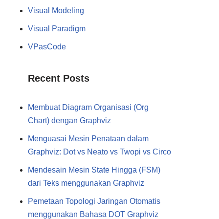
Visual Modeling
Visual Paradigm
VPasCode
Recent Posts
Membuat Diagram Organisasi (Org
Chart) dengan Graphviz
Menguasai Mesin Penataan dalam
Graphviz: Dot vs Neato vs Twopi vs Circo
Mendesain Mesin State Hingga (FSM)
dari Teks menggunakan Graphviz
Pemetaan Topologi Jaringan Otomatis
menggunakan Bahasa DOT Graphviz