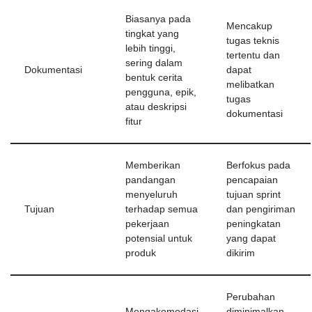
Biasanya pada
Mencakup
tingkat yang
tugas teknis
lebih tinggi,
tertentu dan
sering dalam
Dokumentasi
dapat
bentuk cerita
melibatkan
pengguna, epik,
tugas
atau deskripsi
dokumentasi
fitur
Memberikan
Berfokus pada
pandangan
pencapaian
menyeluruh
tujuan sprint
Tujuan
terhadap semua
dan pengiriman
pekerjaan
peningkatan
potensial untuk
yang dapat
produk
dikirim
Perubahan
Mengakomodasi
diminimalkan