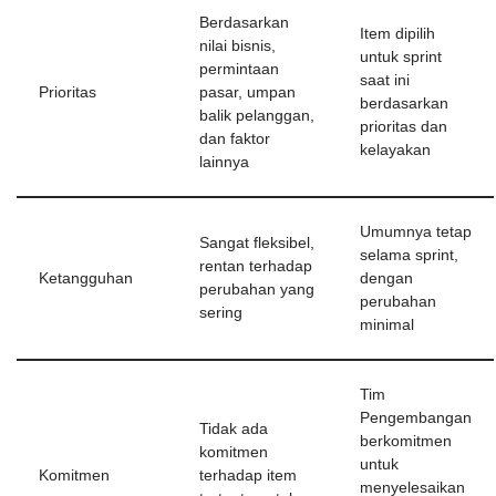
Berdasarkan
Item dipilih
nilai bisnis,
untuk sprint
permintaan
saat ini
Prioritas
pasar, umpan
berdasarkan
balik pelanggan,
prioritas dan
dan faktor
kelayakan
lainnya
Umumnya tetap
Sangat fleksibel,
selama sprint,
rentan terhadap
Ketangguhan
dengan
perubahan yang
perubahan
sering
minimal
Tim
Pengembangan
Tidak ada
berkomitmen
komitmen
untuk
Komitmen
terhadap item
menyelesaikan