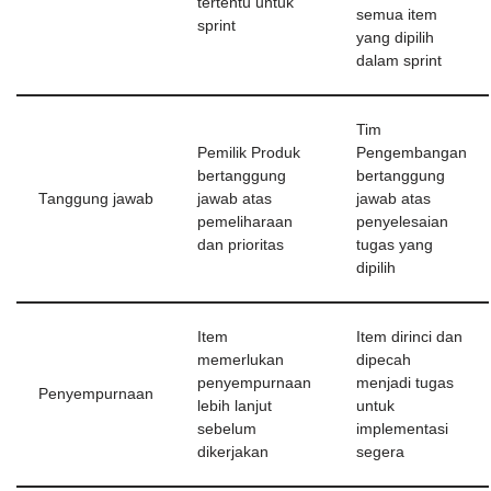
tertentu untuk
semua item
sprint
yang dipilih
dalam sprint
Tim
Pemilik Produk
Pengembangan
bertanggung
bertanggung
Tanggung jawab
jawab atas
jawab atas
pemeliharaan
penyelesaian
dan prioritas
tugas yang
dipilih
Item
Item dirinci dan
memerlukan
dipecah
penyempurnaan
menjadi tugas
Penyempurnaan
lebih lanjut
untuk
sebelum
implementasi
dikerjakan
segera