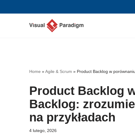
Przejdź
do
treści
Home
»
Agile & Scrum
»
Product Backlog w porównaniu
Product Backlog w
Backlog: zrozumie
na przykładach
4 lutego, 2026