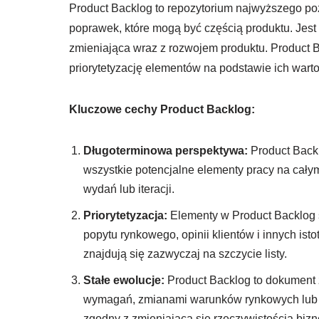
Product Backlog to repozytorium najwyższego pozi
poprawek, które mogą być częścią produktu. Jest 
zmieniająca wraz z rozwojem produktu. Product 
priorytetyzację elementów na podstawie ich warto
Kluczowe cechy Product Backlog:
Długoterminowa perspektywa:
Product Backl
wszystkie potencjalne elementy pracy na całym
wydań lub iteracji.
Priorytetyzacja:
Elementy w Product Backlog s
popytu rynkowego, opinii klientów i innych is
znajdują się zazwyczaj na szczycie listy.
Stałe ewolucje:
Product Backlog to dokument ż
wymagań, zmianami warunków rynkowych lub ew
zgodny z zmieniającą się rzeczywistością biz