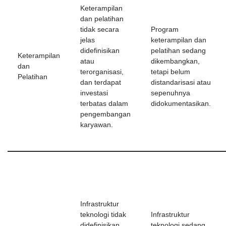
Keterampilan
dan pelatihan
tidak secara
Program
jelas
keterampilan dan
didefinisikan
pelatihan sedang
Keterampilan
atau
dikembangkan,
dan
terorganisasi,
tetapi belum
Pelatihan
dan terdapat
distandarisasi atau
investasi
sepenuhnya
terbatas dalam
didokumentasikan.
pengembangan
karyawan.
Infrastruktur
teknologi tidak
Infrastruktur
didefinisikan
teknologi sedang