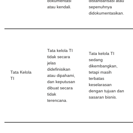
dokumentasi
distandarisasi atau
atau kendali.
sepenuhnya
didokumentasikan.
Tata kelola TI
Tata kelola TI
tidak secara
sedang
jelas
dikembangkan,
didefinisikan
Tata Kelola
tetapi masih
atau dipahami,
TI
terbatas
dan keputusan
keselarasan
dibuat secara
dengan tujuan dan
tidak
sasaran bisnis.
terencana.